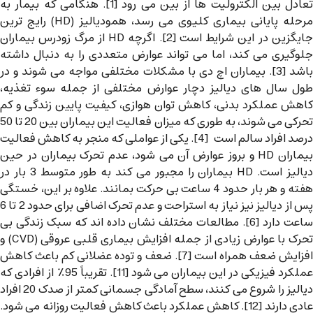
تعادل بین الکترولیت ها از بین می رود [1]. هنگامی که بیمار به
مرحله پایانی بیماری کلیوی می رسد، همودیالیز (HD) رایج ترین
جایگزین در این شرایط است [2]. اگرچه HD از مرگ زودرس بیماران
جلوگیری می کند، اما می تواند عوارض متعددی را به دنبال داشته
باشد [3]. بیماران اچ دی با مشکلات مختلفی مواجه می شوند و در
طول سال های دیالیز دچار عوارض مختلفی از جمله سوء تغذیه،
کاهش عملکرد بدنی، کاهش توان هوازی، کیفیت پایین زندگی و کم
تحرکی می شوند، به طوری که میزان فعالیت این بیماران بین 20 تا 50
درصد افراد سالم است [4]. یکی از عواملی که منجر به کاهش فعالیت
بیماران HD و بروز عوارض آن می شود، عدم تحرک بیماران در حین
دیالیز است. HD بیماران را مجبور می کند به طور متوسط ​​3 بار در
هفته و هر بار حدود 4 ساعت بی حرکت بمانند. علاوه بر این، خستگی
پس از دیالیز نیز نیاز به استراحت و عدم تحرک اضافی برای حدود 2 تا 6
ساعت دارد [6]. مطالعات مختلف نشان داده اند که سبک زندگی بی
تحرک با عوارض زیادی از جمله افزایش بیماری قلبی عروقی (CVD) و
افزایش ضعف همراه است [7]. ضعف و توده عضلانی کم باعث کاهش
عملکرد فیزیکی در این بیماران می شود [11]. تقریباً 95٪ از افرادی که
دیالیز را شروع می کنند، سطح آمادگی جسمانی کمتر از صدک 20 افراد
عادی دارند [12]. کاهش عملکرد باعث کاهش فعالیت روزانه می شود.